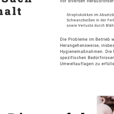
vor diversen Herausforde
halt
Streptokokken im Absetzb
Schwanzbeißen in der Fe
sowie Verluste durch Bläh
Die Probleme im Betrieb w
Herangehensweise, insbes
Hygienemaßnahmen. Die Ba
spezifischen Bedürfnissen
Umweltauflagen zu erfüll