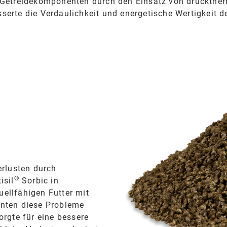
u Getreidekomponenten durch den Einsatz von druckthe
serte die Verdaulichkeit und energetische Wertigkeit d
h
erlusten durch
®
isil
Sorbic in
uellfähigen Futter mit
nnten diese Probleme
orgte für eine bessere