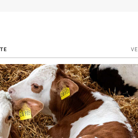
ATE
V