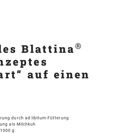
®
des Blattina
nzeptes
rt“ auf einen
ung durch ad libitum-Fütterung
tung als Milchkuh
1000 g