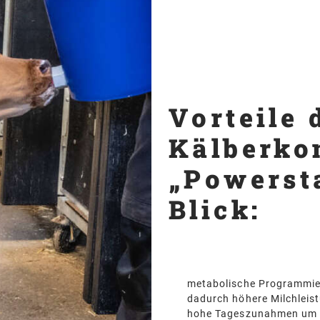
Vorteile 
Kälberko
„Powersta
Blick:
metabolische Programmier
dadurch höhere Milchleis
hohe Tageszunahmen um 