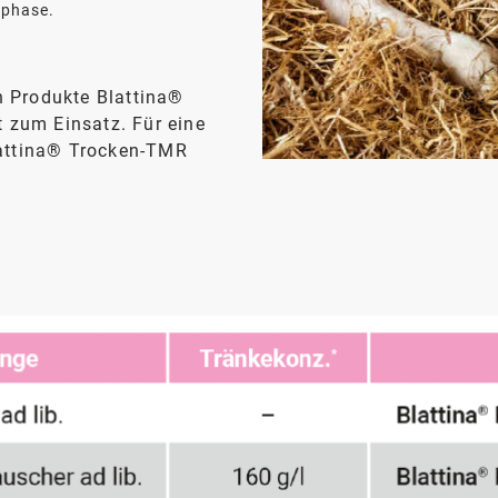
kphase.
 Produkte Blattina®
t zum Einsatz. Für eine
lattina® Trocken-TMR