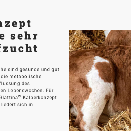
nzept
ie sehr
fzucht
ühe sind gesunde und gut
 die metabolische
nflussung des
ten Lebenswochen. Für
®
Blattina
Kälberkonzept
iedert sich in