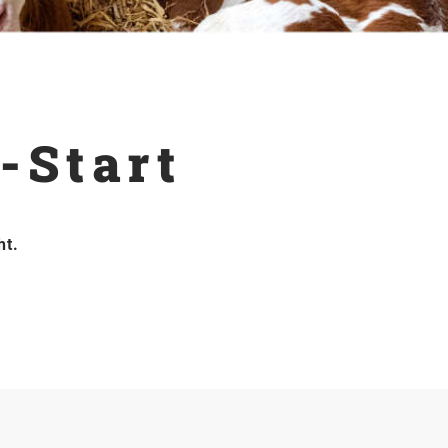
-Start
ht.